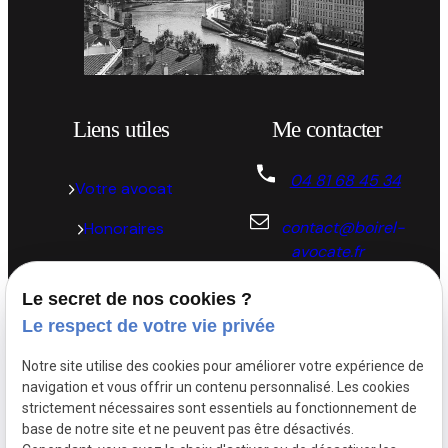
Liens utiles
Me contacter
04 81 68 45 34
Votre avocat
contact@boirel-
Honoraires
avocate.fr
Actualités
57 Place de la
Le secret de nos cookies ?
Contact
république 69002 LYON
Le respect de votre vie privée
Notre site utilise des cookies pour améliorer votre expérience de
Plan du site
navigation et vous offrir un contenu personnalisé. Les cookies
strictement nécessaires sont essentiels au fonctionnement de
Mentions légales
base de notre site et ne peuvent pas être désactivés.