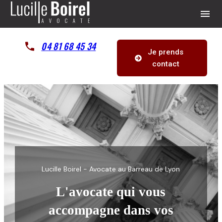
Panneau de gestion des cookies
menu
04 81 68 45 34
Je prends
contact
Lucille Boirel - Avocate au Barreau de Lyon
L'avocate qui vous
accompagne dans vos