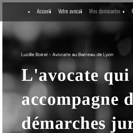
Panneau de gestion des cookies
Accueil
Votre avocat
Mes dominantes +
Lucille Boirel - Avocate au Barreau de Lyon
L'avocate qui
accompagne d
démarches jur