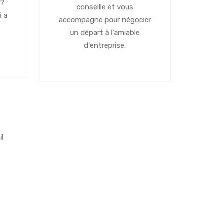
 ?
conseille et vous
i a
accompagne pour négocier
s
un départ à l'amiable
d'entreprise.
l