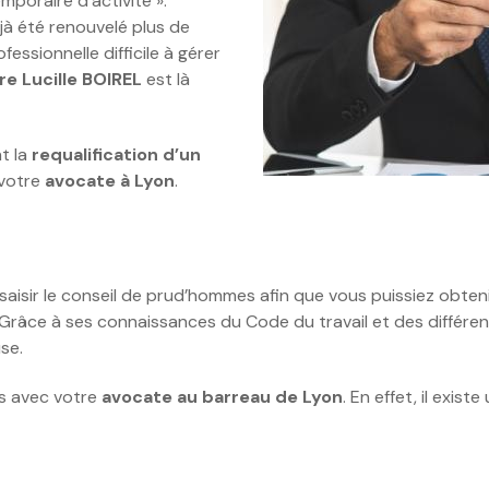
poraire d’activité ».
à été renouvelé plus de
essionnelle difficile à gérer
re Lucille BOIREL
est là
t la
requalification d’un
 votre
avocate à Lyon
.
 saisir le conseil de prud’hommes afin que vous puissiez obteni
Grâce à ses connaissances du Code du travail et des différen
se.
us avec votre
avocate au barreau de Lyon
. En effet, il exis