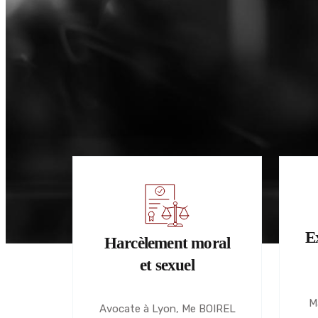
E
Harcèlement moral
et sexuel
M
Avocate à Lyon, Me BOIREL