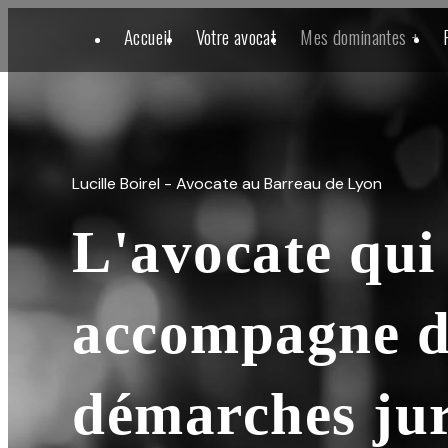
Panneau de gestion des cookies
Accueil
Votre avocat
Mes dominantes +
Lucille Boirel - Avocate au Barreau de Lyon
L'avocate qui
accompagne d
démarches jur