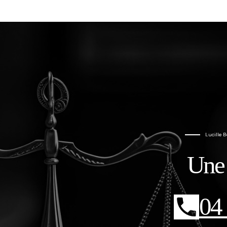
Lucille 
Une 
04