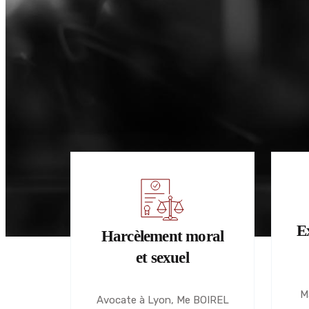
E
Harcèlement moral
et sexuel
M
Avocate à Lyon, Me BOIREL