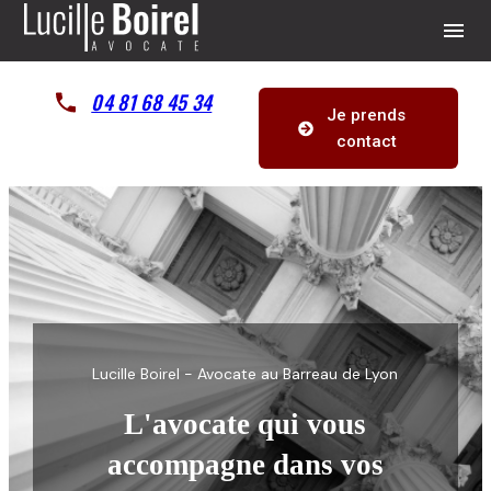
Panneau de gestion des cookies
menu
04 81 68 45 34
Je prends
contact
Lucille Boirel - Avocate au Barreau de Lyon
L'avocate qui vous
accompagne dans vos