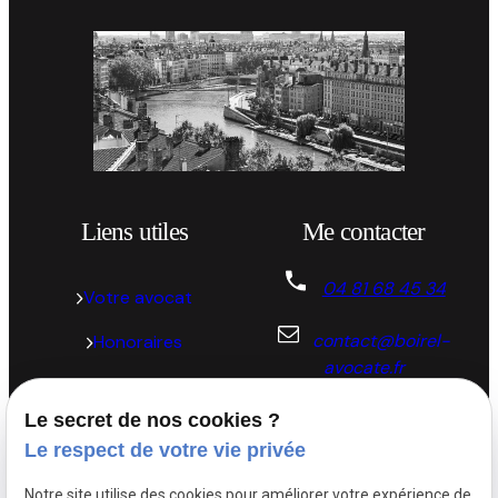
Liens utiles
Me contacter
04 81 68 45 34
Votre avocat
contact@boirel-
Honoraires
avocate.fr
Actualités
57 Place de la
Le secret de nos cookies ?
Contact
république 69002 LYON
Le respect de votre vie privée
Notre site utilise des cookies pour améliorer votre expérience de