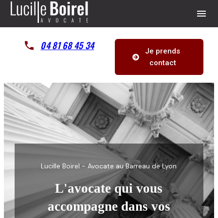
Panneau de gestion des cookies
menu
04 81 68 45 34
Je prends
contact
Lucille Boirel - Avocate au Barreau de Lyon
L'avocate qui vous
accompagne dans vos